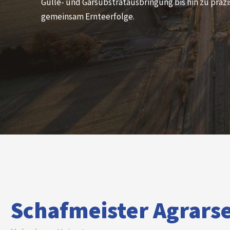
Gülle- und Gärsubstratausbringung bis hin zu präzi
gemeinsam Ernteerfolge.
Schafmeister Agrarse