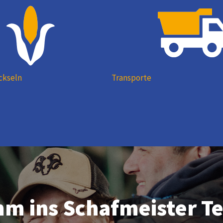
ckseln
Transporte
m ins Schafmeister T